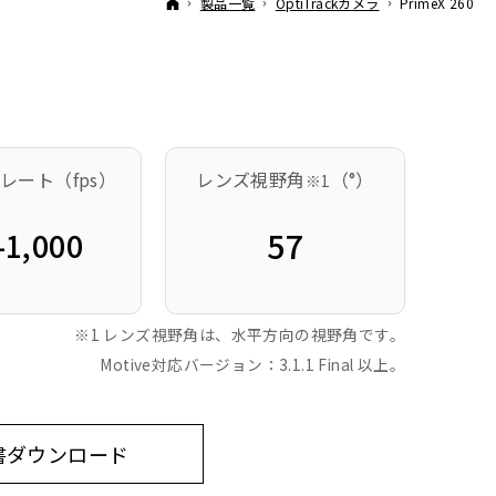
ホーム
製品一覧
OptiTrackカメラ
PrimeX 260
レート（fps）
レンズ視野角
（°）
※1
57
-1,000
※1 レンズ視野角は、水平方向の視野角です。
Motive対応バージョン：3.1.1 Final 以上。
書ダウンロード