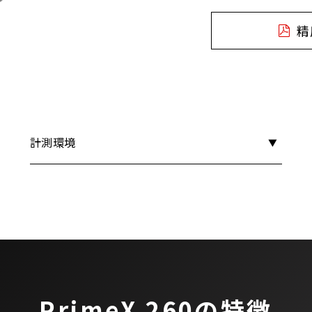
精
精
r
度
i
計測環境
検
m
証
e
結
X
PrimeX 260の特徴