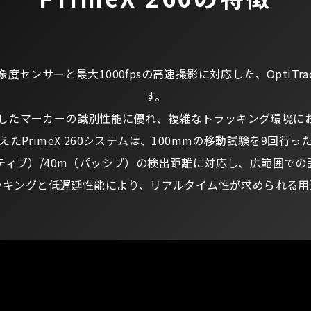
果
2
）の高解像度センサーと最大1000fpsの高速撮影に対応した、Op
す。
6
したマーカーの識別性能に優れ、複雑なトラッキング環境に
PrimeX 260システムは、100mmの移動試験を9回行っ
ティブ）/40m（パッシブ）の検出距離に対応し、広範囲で
0
ッキングと低遅延性能により、リアルタイム性が求められる用