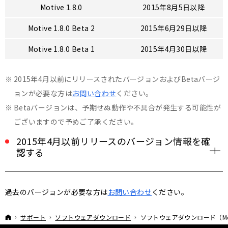
Motive 1.8.0
2015年8月5日以降
Motive 1.8.0 Beta 2
2015年6月29日以降
Motive 1.8.0 Beta 1
2015年4月30日以降
2015年4月以前にリリースされたバージョンおよびBetaバージ
ョンが必要な方は
お問い合わせ
ください。
Betaバージョンは、予期せぬ動作や不具合が発生する可能性が
ございますので予めご了承ください。
2015年4月以前リリースのバージョン情報を確
認する
バージョン名：
有効ライセンス期限：
過去のバージョンが必要な方は
お問い合わせ
ください。
Motive 1.7.5
2015年3月24日以降
Motive 1.7.4
2015年3月17日以降
ホーム
サポート
ソフトウェアダウンロード
ソフトウェアダウンロード（Mot
Motive 1.7.3
2015年2月28日以降